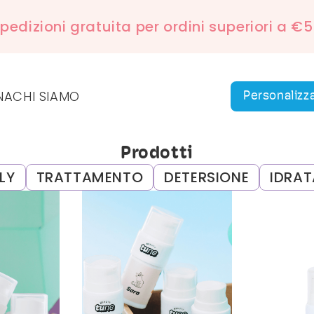
pedizioni gratuita per ordini superiori a €
NA
CHI SIAMO
Personalizza
Prodotti
LY
TRATTAMENTO
DETERSIONE
IDRAT