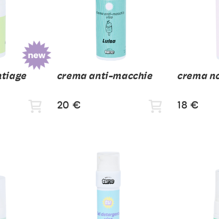
ntiage
crema anti-macchie
crema n
20 €
18 €