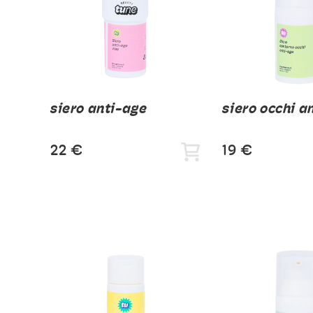
siero anti-age
siero occhi a
22 €
19 €