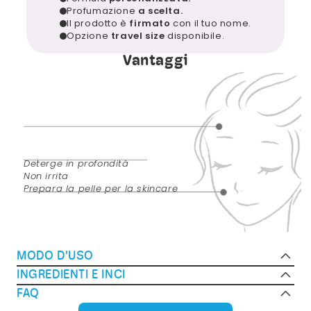
Profumazione
a scelta.
Il prodotto è
firmato
con il tuo nome.
Opzione
travel size
disponibile.
Vantaggi
Deterge in profondità
Non irrita
Prepara la pelle per la skincare
MODO D'USO
INGREDIENTI E INCI
Quantità da utilizzare
La tua formula su misura potrebbe contenere, in
FAQ
Una noce
Frequenza di applicazione
diversi dosaggi, a seconda delle caratteristiche
Perché il detergente BEauty Tune è diverso