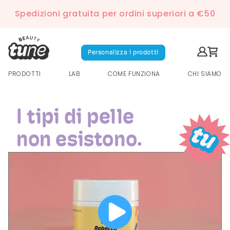
Spedizioni gratuita per ordini superiori a €50
Personalizza i prodotti
PRODOTTI
LAB
COME FUNZIONA
CHI SIAMO
I tipi di pelle
non esistono.